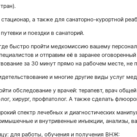
тран).
стационар, а также для санаторно-курортной реаб
утевки и поездки в санаторий.
где быстро пройти медкомиссию вашему персоналу
циалистов и отправим её в заранее оговоренный д
ование за 30 минут прямо на рабочем месте, не 
идетельствование и многие другие виды услуг мед
ти обследование у врачей: терапевт, врач общей п
лог, хирург, профпатолог. А также сделать флюор
окий спектр лечебных и диагностических манипул
римышечные и внутривенные инъекции, анализы, в
цу: для работы, обучения и получения ВНЖ: