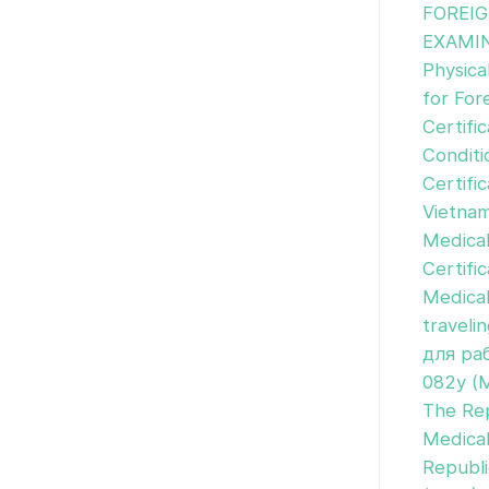
FOREIG
EXAMIN
Physica
for For
Certifi
Conditi
Certifi
Vietnam
Medica
Сertifi
Medical
traveli
для ра
082у (M
The Rep
Medical
Republi