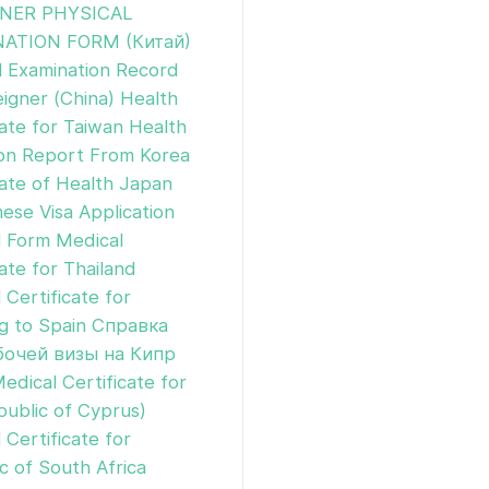
NER PHYSICAL
ATION FORM (Китай)
l Examination Record
eigner (China)
Health
cate for Taiwan
Health
on Report From Korea
cate of Health Japan
ese Visa Application
l Form
Medical
cate for Thailand
 Certificate for
ng to Spain
Справка
бочей визы на Кипр
edical Certificate for
ublic of Cyprus)
 Сertificate for
c of South Africa