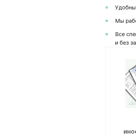
Удобный
Мы раб
Все спе
и без з
ино