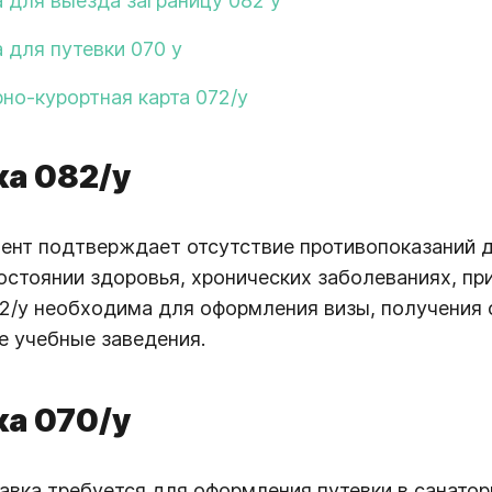
 для выезда заграницу 082 у
 для путевки 070 у
но-курортная карта 072/у
ка 082/у
ент подтверждает отсутствие противопоказаний дл
остоянии здоровья, хронических заболеваниях, пр
2/у необходима для оформления визы, получения с
 учебные заведения.
ка 070/у
авка требуется для оформления путевки в санато