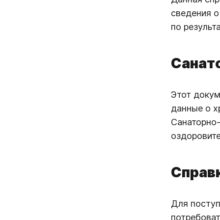
сведения о
по результ
Санато
Этот докум
данные о х
Санаторно-
оздоровит
Справк
Для поступ
потребоват