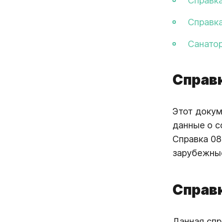
Справка
Справка
Санатор
Справ
Этот докум
данные о с
Справка 08
зарубежные
Справ
Данная спр