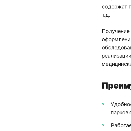
содержат п
т.д.
Получение 
оформлении
обследован
реализации
медицински
Преим
Удобное
парковк
Работае